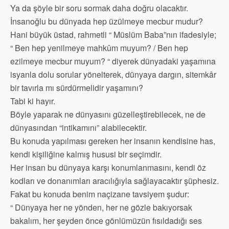
Ya da şöyle bir soru sormak daha doğru olacaktır.
İnsanoğlu bu dünyada hep üzülmeye mecbur mudur?
Hani büyük üstad, rahmetli “ Müslüm Baba”nın ifadesiyle;
“ Ben hep yenilmeye mahkûm muyum? / Ben hep
ezilmeye mecbur muyum? “ diyerek dünyadaki yaşamına
isyanla dolu sorular yönelterek, dünyaya dargın, sitemkâr
bir tavırla mı sürdürmelidir yaşamını?
Tabi ki hayır.
Böyle yaparak ne dünyasını güzelleştirebilecek, ne de
dünyasından “intikamını” alabilecektir.
Bu konuda yapılması gereken her insanın kendisine has,
kendi kişiliğine kalmış hususi bir seçimdir.
Her insan bu dünyaya karşı konumlanmasını, kendi öz
kodları ve donanımları aracılığıyla sağlayacaktır şüphesiz.
Fakat bu konuda benim naçizane tavsiyem şudur:
“ Dünyaya her ne yönden, her ne gözle bakıyorsak
bakalım, her şeyden önce gönlümüzün fısıldadığı ses