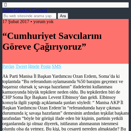
Soma Gündem Gazetesi
17 Şubat 2017 • yorum yok
“Cumhuriyet Savcılarını
Göreve Çağırıyoruz”
Paylaş
Tweet
İğnele
Posta
SMS
Ak Parti Manisa İl Başkan Yardımcısı Ozan Erdem, Soma’da ki
toplantıda “Bu referandum oylamasında %50 barajını geçemez ve
başarısız olursak iç savaşa hazırlanın” ifadelerini kullanması
kamuoyunda büyük tepkilere neden oldu. Bu tepkilerden biri de
CHP Soma İlçe Başkanı Levent Elbinsoy’dan geldi. Elbinsoy
konuyla ilgili yaptığı açıklamada şunları söyledi: “ Manisa AKP İl
Başkan Yardımcısı Ozan Erdem’in “referandumda hayır çıkması
durumunda iç savaşa hazırlanın” demesinin ardından teşkilat başkanı
tarafından “böyle bir görüşü ifade eden bir kişinin, partinin yetkili
organlarında işi olmaz diyerek, istifasının alınmasının istenmesi
olumlu olsa da yetmez. Bu kişi, bu cesareti nereden almaktadır? Bu