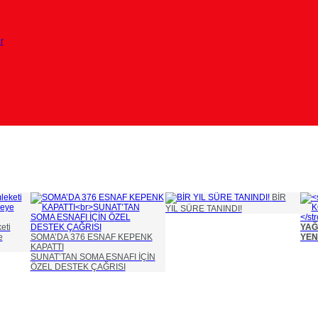
r
BİR
YIL SÜRE TANINDI!
eti
YAĞ
e
SOMA’DA 376 ESNAF KEPENK
YEN
KAPATTI
SUNAT’TAN SOMA ESNAFI İÇİN
ÖZEL DESTEK ÇAĞRISI