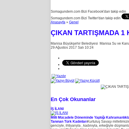
Somagundem.com Bizi Facebook'dan takip edin
Somagundem.com Bizi Twitter'dan takip edin
Anasayfa
»
Genel
ÇIKAN TARTIŞMADA 1 K
Manisa Büyükşehir Belediyesi Manisa Su ve Kanali
29 Ağustos 2017 Salı 10:24
En Çok Okunanlar
İŞ İLANI
Milli Mücadele Döneminde Yaptığı Kahramanlıkla
Tanınan Türk Kadınları
Kurtuluş Savaşı milletimizi
genciyle, ihtiyarıyla , kadınıyla, erkeğiyle düşmanl