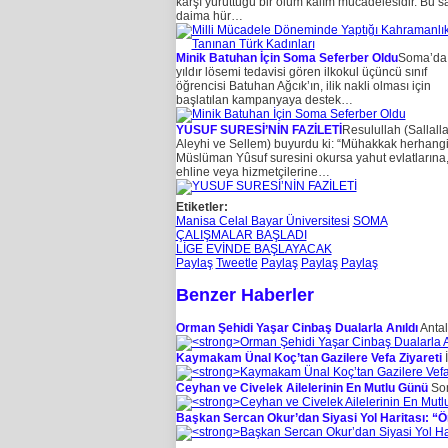
karşı yürüttüğü bir ölüm kalım mücadelesidir. Bu s
daima hür…
Minik Batuhan İçin Soma Seferber Oldu
Soma’da
yıldır lösemi tedavisi gören ilkokul üçüncü sınıf
öğrencisi Batuhan Ağcık’ın, ilik nakli olması için
başlatılan kampanyaya destek…
YUSUF SURESİ’NİN FAZİLETİ
Resulullah (Sallall
Aleyhi ve Sellem) buyurdu ki: “Mühakkak herhangi
Müslüman Yûsuf suresini okursa yahut evlatlarına
ehline veya hizmetçilerine…
Etiketler:
Manisa Celal Bayar Üniversitesi
SOMA
ÇALIŞMALAR BAŞLADI
LİGE EVİNDE BAŞLAYACAK
Paylaş
Tweetle
Paylaş
Paylaş
Paylaş
Benzer Haberler
Orman Şehidi Yaşar Cinbaş Dualarla Anıldı
Antal
Kaymakam Ünal Koç’tan Gazilere Vefa Ziyareti
İ
Ceyhan ve Civelek Ailelerinin En Mutlu Günü
Som
Başkan Sercan Okur’dan Siyasi Yol Haritası: “