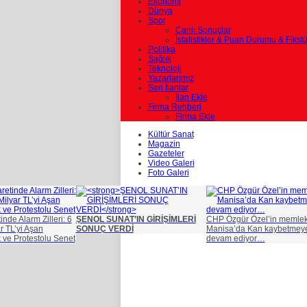
Ekonomi
Dünya
Spor
Canlı Sonuçlar
İstatistikler & Puan Durumu & Fikstü
Politika
Sağlık
Teknoloji
Yazarlarımız
Seri İlanlar
İlan Ekle
Firma Rehberi
Firma Ekle
Kültür Sanat
Magazin
Gazeteler
Video Galeri
Foto Galeri
nde Alarm Zilleri: 6
ŞENOL SUNAT’IN GİRİŞİMLERİ
CHP Özgür Özel’in memlek
r TL’yi Aşan
SONUÇ VERDİ
Manisa’da Kan kaybetmey
k ve Protestolu Senet
devam ediyor…