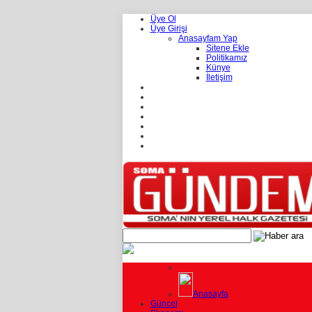
Üye Ol
Üye Girişi
Anasayfam Yap
Sitene Ekle
Politikamız
Künye
İletişim
Anasayfa
Güncel