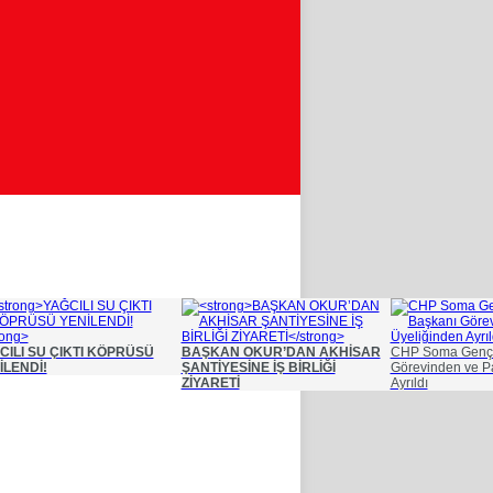
CILI SU ÇIKTI KÖPRÜSÜ
BAŞKAN OKUR’DAN AKHİSAR
CHP Soma Gençli
İLENDİ!
ŞANTİYESİNE İŞ BİRLİĞİ
Görevinden ve Pa
ZİYARETİ
Ayrıldı