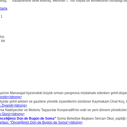
avaş,
hastanesine sevk edilmiş. Mehmet T.’ nin hayati bir tehlikesinin olmadığı bel
 1
ahü
 bir
,
ya'nın Manavgat ilçesindeki büyük orman yangınına müdahale ederken şehit düşen 
lçede şehit aileleri ve gazilere yönelik ziyaretlerini sürdüren Kaymakam Ünal Koç, k
a Nakliyeciler ve Motorlu Taşıyıcılar Kooperatifi'nin eski ve yeni dönem yöneticileri 
Önceliğimiz Dün de Bugün de Soma”
Soma Belediye Başkanı Sercan Okur, yaptığı yaz