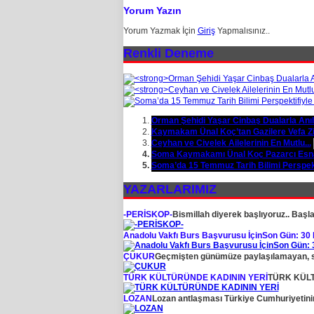
Yorum Yazın
Yorum Yazmak İçin
Giriş
Yapmalısınız..
Renkli Deneme
Orman Şehidi Yaşar Cinbaş Dualarla Anıl
Kaymakam Ünal Koç’tan Gazilere Vefa Zi
Ceyhan ve Civelek Ailelerinin En Mutlu...
Soma Kaymakamı Ünal Koç Pazarcı Esnaf
Soma’da 15 Temmuz Tarih Bilimi Perspekti
YAZARLARIMIZ
-PERİSKOP-
Bismillah diyerek başlıyoruz.. Başla
Anadolu Vakfı Burs Başvurusu İçinSon Gün: 30 
ÇUKUR
Geçmişten günümüze paylaşılamayan, so
TÜRK KÜLTÜRÜNDE KADININ YERİ
TÜRK KÜLTÜ
LOZAN
Lozan antlaşması Türkiye Cumhuriyetinin k