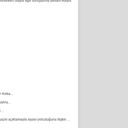
irtilirken olayla ilgili soruşturma devam ediyor.
Kırka...
ahra...
...
ılı açıklamayla siyasi yolculuğuna ilişkin ...