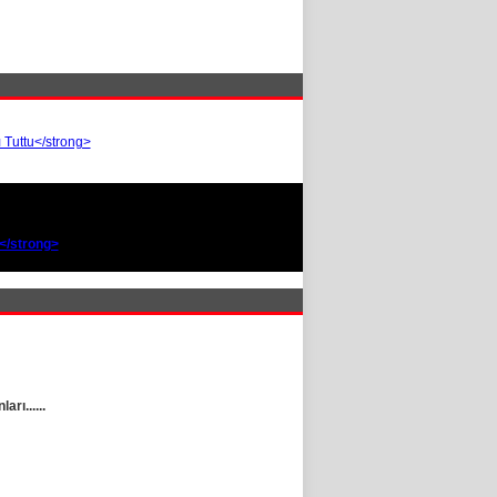
ı......