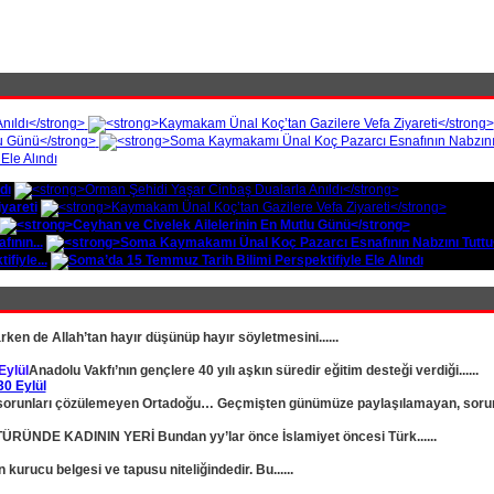
dı
yareti
ının...
fiyle...
rken de Allah’tan hayır düşünüp hayır söyletmesini......
Eylül
Anadolu Vakfı’nın gençlere 40 yılı aşkın süredir eğitim desteği verdiği......
runları çözülemeyen Ortadoğu… Geçmişten günümüze paylaşılamayan, sorunlar
RÜNDE KADININ YERİ Bundan yy’lar önce İslamiyet öncesi Türk......
urucu belgesi ve tapusu niteliğindedir. Bu......