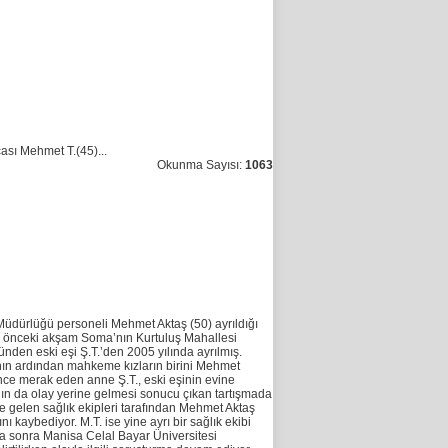
sı Mehmet T.(45)...
Okunma Sayısı:
1063
üdürlüğü personeli Mehmet Aktaş (50) ayrıldığı
ay önceki akşam Soma’nın Kurtuluş Mahallesi
nden eski eşi Ş.T.’den 2005 yılında ayrılmış.
ının ardından mahkeme kızların birini Mehmet
ince merak eden anne Ş.T., eski eşinin evine
n da olay yerine gelmesi sonucu çıkan tartışmada
e gelen sağlık ekipleri tarafından Mehmet Aktaş
kaybediyor. M.T. ise yine ayrı bir sağlık ekibi
ha sonra Manisa Celal Bayar Üniversitesi