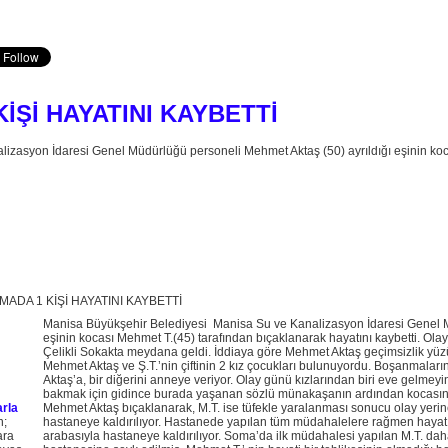
İŞİ HAYATINI KAYBETTİ
zasyon İdaresi Genel Müdürlüğü personeli Mehmet Aktaş (50) ayrıldığı eşinin koca
Manisa Büyükşehir Belediyesi Manisa Su ve Kanalizasyon İdaresi Genel M
eşinin kocası Mehmet T.(45) tarafından bıçaklanarak hayatını kaybetti. Ol
Çelikli Sokakta meydana geldi. İddiaya göre Mehmet Aktaş geçimsizlik yüzü
Mehmet Aktaş ve Ş.T.’nin çiftinin 2 kız çocukları bulunuyordu. Boşanmalar
Aktaş’a, bir diğerini anneye veriyor. Olay günü kızlarından biri eve gelmey
bakmak için gidince burada yaşanan sözlü münakaşanın ardından kocasını
rla
Mehmet Aktaş bıçaklanarak, M.T. ise tüfekle yaralanması sonucu olay yerin
n;
hastaneye kaldırılıyor. Hastanede yapılan tüm müdahalelere rağmen hayatını 
ara
arabasıyla hastaneye kaldırılıyor. Soma’da ilk müdahalesi yapılan M.T. da