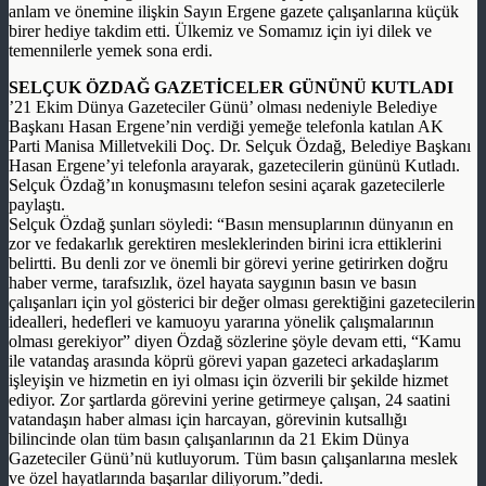
anlam ve önemine ilişkin Sayın Ergene gazete çalışanlarına küçük
birer hediye takdim etti. Ülkemiz ve Somamız için iyi dilek ve
temennilerle yemek sona erdi.
SELÇUK ÖZDAĞ GAZETİCELER GÜNÜNÜ KUTLADI
’21 Ekim Dünya Gazeteciler Günü’ olması nedeniyle Belediye
Başkanı Hasan Ergene’nin verdiği yemeğe telefonla katılan AK
Parti Manisa Milletvekili Doç. Dr. Selçuk Özdağ, Belediye Başkanı
Hasan Ergene’yi telefonla arayarak, gazetecilerin gününü Kutladı.
Selçuk Özdağ’ın konuşmasını telefon sesini açarak gazetecilerle
paylaştı.
Selçuk Özdağ şunları söyledi: “Basın mensuplarının dünyanın en
zor ve fedakarlık gerektiren mesleklerinden birini icra ettiklerini
belirtti. Bu denli zor ve önemli bir görevi yerine getirirken doğru
haber verme, tarafsızlık, özel hayata saygının basın ve basın
çalışanları için yol gösterici bir değer olması gerektiğini gazetecilerin
idealleri, hedefleri ve kamuoyu yararına yönelik çalışmalarının
olması gerekiyor” diyen Özdağ sözlerine şöyle devam etti, “Kamu
ile vatandaş arasında köprü görevi yapan gazeteci arkadaşlarım
işleyişin ve hizmetin en iyi olması için özverili bir şekilde hizmet
ediyor. Zor şartlarda görevini yerine getirmeye çalışan, 24 saatini
vatandaşın haber alması için harcayan, görevinin kutsallığı
bilincinde olan tüm basın çalışanlarının da 21 Ekim Dünya
Gazeteciler Günü’nü kutluyorum. Tüm basın çalışanlarına meslek
ve özel hayatlarında başarılar diliyorum.”dedi.