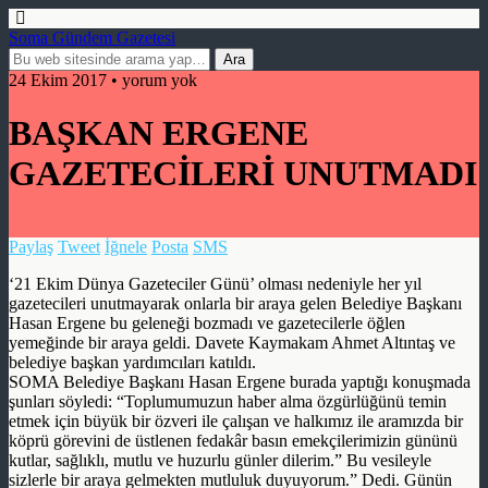
Soma Gündem Gazetesi
24 Ekim 2017 • yorum yok
BAŞKAN ERGENE
GAZETECİLERİ UNUTMADI
Paylaş
Tweet
İğnele
Posta
SMS
‘21 Ekim Dünya Gazeteciler Günü’ olması nedeniyle her yıl
gazetecileri unutmayarak onlarla bir araya gelen Belediye Başkanı
Hasan Ergene bu geleneği bozmadı ve gazetecilerle öğlen
yemeğinde bir araya geldi. Davete Kaymakam Ahmet Altıntaş ve
belediye başkan yardımcıları katıldı.
SOMA Belediye Başkanı Hasan Ergene burada yaptığı konuşmada
şunları söyledi: “Toplumumuzun haber alma özgürlüğünü temin
etmek için büyük bir özveri ile çalışan ve halkımız ile aramızda bir
köprü görevini de üstlenen fedakâr basın emekçilerimizin gününü
kutlar, sağlıklı, mutlu ve huzurlu günler dilerim.” Bu vesileyle
sizlerle bir araya gelmekten mutluluk duyuyorum.” Dedi. Günün