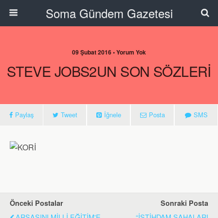
Soma Gündem Gazetesi
09 Şubat 2016 • Yorum Yok
STEVE JOBS2UN SON SÖZLERİ
Paylaş
Tweet
İğnele
Posta
SMS
Önceki Postalar
Sonraki Posta
ARSASINI MİLLİ EĞİTİM'E
“İSTİHDAM SAHALARI