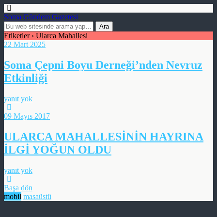
Soma Gündem Gazetesi
Etiketler › Ularca Mahallesi
22 Mart 2025
Soma Çepni Boyu Derneği’nden Nevruz
Etkinliği
yanıt yok
09 Mayıs 2017
ULARCA MAHALLESİNİN HAYRINA
İLGİ YOĞUN OLDU
yanıt yok
Başa dön
mobil
masaüstü