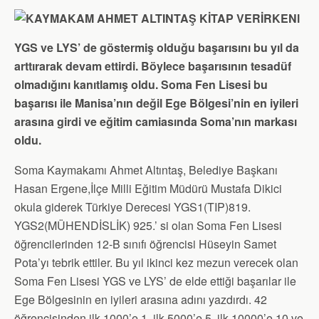
l
YGS ve LYS’ de göstermiş olduğu başarısını bu yıl da
arttırarak devam ettirdi. Böylece başarısının tesadüf
olmadığını kanıtlamış oldu. Soma Fen Lisesi bu
başarısı ile Manisa’nın değil Ege Bölgesi’nin en iyileri
arasına girdi ve eğitim camiasında Soma’nın markası
oldu.
Soma Kaymakamı Ahmet Altıntaş, Belediye Başkanı
Hasan Ergene,İlçe Milli Eğitim Müdürü Mustafa Dikici
okula giderek Türkiye Derecesi YGS1(TIP)819.
YGS2(MÜHENDİSLİK) 925.’ si olan Soma Fen Lisesi
öğrencilerinden 12-B sınıfı öğrencisi Hüseyin Samet
Pota’yı tebrik ettiler. Bu yıl ikinci kez mezun verecek olan
Soma Fen Lisesi YGS ve LYS’ de elde ettiği başarılar ile
Ege Bölgesinin en iyileri arasına adını yazdırdı. 42
öğrencisinden ilk 1000’e 1, ilk 5000’e 5, ilk 10000’e 10 ve