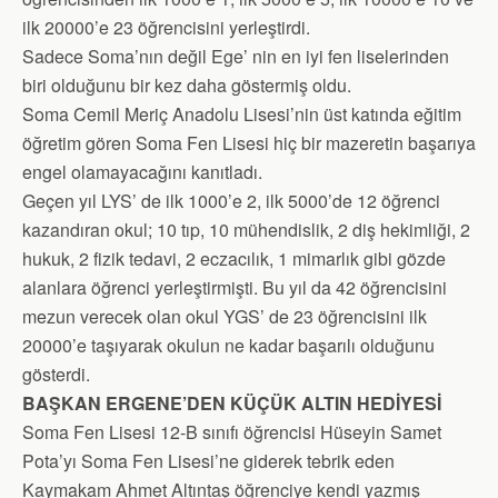
ilk 20000’e 23 öğrencisini yerleştirdi.
Sadece Soma’nın değil Ege’ nin en iyi fen liselerinden
biri olduğunu bir kez daha göstermiş oldu.
Soma Cemil Meriç Anadolu Lisesi’nin üst katında eğitim
öğretim gören Soma Fen Lisesi hiç bir mazeretin başarıya
engel olamayacağını kanıtladı.
Geçen yıl LYS’ de ilk 1000’e 2, ilk 5000’de 12 öğrenci
kazandıran okul; 10 tıp, 10 mühendislik, 2 diş hekimliği, 2
hukuk, 2 fizik tedavi, 2 eczacılık, 1 mimarlık gibi gözde
alanlara öğrenci yerleştirmişti. Bu yıl da 42 öğrencisini
mezun verecek olan okul YGS’ de 23 öğrencisini ilk
20000’e taşıyarak okulun ne kadar başarılı olduğunu
gösterdi.
BAŞKAN ERGENE’DEN KÜÇÜK ALTIN HEDİYESİ
Soma Fen Lisesi 12-B sınıfı öğrencisi Hüseyin Samet
Pota’yı Soma Fen Lisesi’ne giderek tebrik eden
Kaymakam Ahmet Altıntaş öğrenciye kendi yazmış