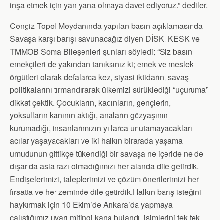
inşa etmek için yan yana olmaya davet ediyoruz.” dediler.
Cengiz Topel Meydanında yapılan basın açıklamasında
Savaşa karşı barışı savunacağız diyen DİSK, KESK ve
TMMOB Soma Bileşenleri şunları söyledi; “Siz basın
emekçileri de yakından tanıksınız ki; emek ve meslek
örgütleri olarak defalarca kez, siyasi iktidarın, savaş
politikalarını tırmandırarak ülkemizi sürüklediği “uçuruma”
dikkat çektik. Çocukların, kadınların, gençlerin,
yoksulların kanının aktığı, anaların gözyaşının
kurumadığı, insanlarımızın yıllarca unutamayacakları
acılar yaşayacakları ve iki halkın birarada yaşama
umudunun gittikçe tükendiği bir savaşa ne içeride ne de
dışarıda asla razı olmadığımızı her alanda dile getirdik.
Endişelerimizi, taleplerimizi ve çözüm önerilerimizi her
fırsatta ve her zeminde dile getirdik.Halkın barış isteğini
haykırmak için 10 Ekim’de Ankara’da yapmaya
çalıştığımız uyarı mitingi kana bulandı, isimlerini tek tek