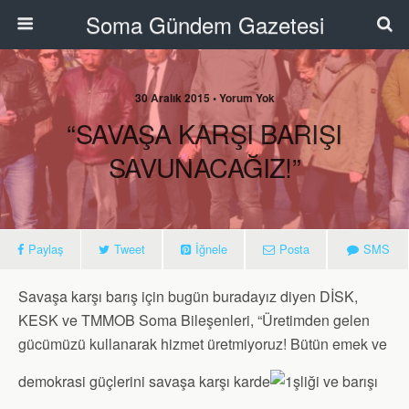
Soma Gündem Gazetesi
30 Aralık 2015 • Yorum Yok
“SAVAŞA KARŞI BARIŞI
SAVUNACAĞIZ!”
Paylaş
Tweet
İğnele
Posta
SMS
Savaşa karşı barış için bugün buradayız diyen DİSK,
KESK ve TMMOB Soma Bileşenleri, “Üretimden gelen
gücümüzü kullanarak hizmet üretmiyoruz! Bütün emek ve
demokrasi güçlerini savaşa karşı karde
şliği ve barışı