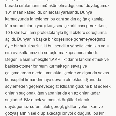
burada sıralamanın mümkün olmadığı, onur duyduğumuz
101 insan katledildi, onlarcası yaralandı. Dünya
kamuoyunda lanetlenen bu cani saldırı açığa çıkartılıp
tüm sorumluların yargı karşısına çıkartılması gerekirken,
10 Ekim Katliamı protestolarıyla ilgili bizlere soruşturma
açıldı. Dünyanın başka bir köşesinde göremeyeceğiniz
öyle bir hukuksuzluk ki bu, sendika yöneticilerimizin yanı
sıra avukatlarımız da soruşturma kapsamına alındı.
Değerli Basın Emekçileri,AKP ,iktidarını tahkim etmek ve
baskıcı/otoriter bir rejim kurmak için savaş ve
çatışmalardan medet ummakta, içeride ve dışarıda savaş
konseptini tırmandırmaya devam etmektedir.Şunu da
söylemeden geçemeyeceğiz: İktidarın gücüne biat ederek
onların suç ortaklığını yapanlar da en az onlar kadar
suçludur!..Biz emek ve meslek örgütleri olarak,
duyduğumuz sorumluluk gereği, gidilen yolun, kan ve
gözyaşlarının sel olup akacağı bir yol olduğunu; bu kirli