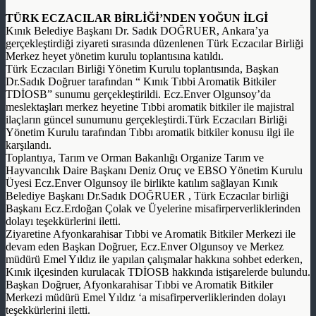
TÜRK ECZACILAR BİRLİĞİ’NDEN YOĞUN İLGİ
Kınık Belediye Başkanı Dr. Sadık DOĞRUER, Ankara’ya
gerçekleştirdiği ziyareti sırasında düzenlenen Türk Eczacılar Birliği
Merkez heyet yönetim kurulu toplantısına katıldı.
Türk Eczacıları Birliği Yönetim Kurulu toplantısında, Başkan
Dr.Sadık Doğruer tarafından “ Kınık Tıbbi Aromatik Bitkiler
TDİOSB” sunumu gerçekleştirildi. Ecz.Enver Olgunsoy’da
meslektaşları merkez heyetine Tıbbi aromatik bitkiler ile majistral
ilaçların güncel sunumunu gerçekleştirdi.Türk Eczacıları Birliği
Yönetim Kurulu tarafından Tıbbı aromatik bitkiler konusu ilgi ile
karşılandı.
Toplantıya, Tarım ve Orman Bakanlığı Organize Tarım ve
Hayvancılık Daire Başkanı Deniz Oruç ve EBSO Yönetim Kurulu
Üyesi Ecz.Enver Olgunsoy ile birlikte katılım sağlayan Kınık
Belediye Başkanı Dr.Sadık DOĞRUER , Türk Eczacılar birliği
Başkanı Ecz.Erdoğan Çolak ve Üyelerine misafirperverliklerinden
dolayı teşekkürlerini iletti.
Ziyaretine Afyonkarahisar Tıbbi ve Aromatik Bitkiler Merkezi ile
devam eden Başkan Doğruer, Ecz.Enver Olgunsoy ve Merkez
müdürü Emel Yıldız ile yapılan çalışmalar hakkına sohbet ederken,
Kınık ilçesinden kurulacak TDİOSB hakkında istişarelerde bulundu.
Başkan Doğruer, Afyonkarahisar Tıbbi ve Aromatik Bitkiler
Merkezi müdürü Emel Yıldız ‘a misafirperverliklerinden dolayı
teşekkürlerini iletti.