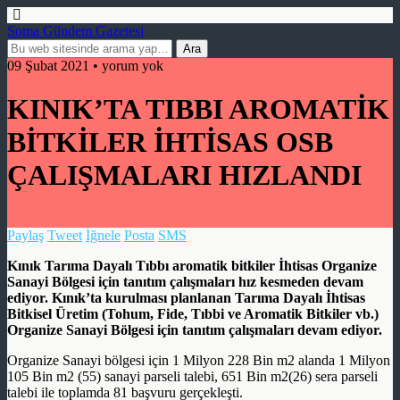
Soma Gündem Gazetesi
09 Şubat 2021 • yorum yok
KINIK’TA TIBBI AROMATİK
BİTKİLER İHTİSAS OSB
ÇALIŞMALARI HIZLANDI
Paylaş
Tweet
İğnele
Posta
SMS
Kınık Tarıma Dayalı Tıbbı aromatik bitkiler İhtisas Organize
Sanayi Bölgesi için tanıtım çalışmaları hız kesmeden devam
ediyor. Kınık’ta kurulması planlanan Tarıma Dayalı İhtisas
Bitkisel Üretim (Tohum, Fide, Tıbbi ve Aromatik Bitkiler vb.)
Organize Sanayi Bölgesi için tanıtım çalışmaları devam ediyor.
Organize Sanayi bölgesi için 1 Milyon 228 Bin m2 alanda 1 Milyon
105 Bin m2 (55) sanayi parseli talebi, 651 Bin m2(26) sera parseli
talebi ile toplamda 81 başvuru gerçekleşti.