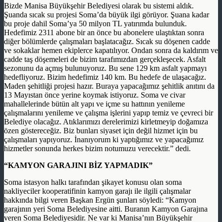
Bizde Manisa Büyükşehir Belediyesi olarak bu sistemi aldık.
Şuanda sıcak su projesi Soma’da büyük ilgi görüyor. Şuana kadar
bu proje dahil Soma’ya 50 milyon TL yatırımda bulunduk.
Hedefimiz 2311 abone bir an önce bu abonelere ulaştıktan sonra
diğer bölümlerde çalışmaları başlatacağız. Sıcak su döşenen cadde
ve sokaklar hemen ekiplerce kapatılıyor. Ondan sonra da kaldırım ve
cadde taş döşemeleri de bizim tarafımızdan gerçekleşecek. Asfalt
sezonunu da açmış bulunuyoruz. Bu sene 129 km asfalt yapmayı
hedefliyoruz. Bizim hedefimiz 140 km. Bu hedefe de ulaşacağız.
Maden şehitliği projesi hazır. Buraya yapacağımız şehitlik anıtını da
13 Mayıstan önce yerine koymak istiyoruz. Soma ve civar
mahallelerinde bütün alt yapı ve içme su hattının yenileme
çalışmalarını yenileme ve çalışma işlerini yapıp temiz ve çevreci bir
Belediye olacağız. Atıklarımızı derelerimizi kirletmeyip doğamıza
özen göstereceğiz. Biz bunları siyaset için değil hizmet için bu
çalışmaları yapıyoruz. İnanıyorum ki yaptığımız ve yapacağımız
hizmetler sonunda herkes bizim notumuzu verecektir.” dedi.
“KAMYON GARAJINI BİZ YAPMADIK”
Soma istasyon halkı tarafından şikayet konusu olan soma
nakliyeciler kooperatifinin kamyon garajı ile ilgili çalışmalar
hakkında bilgi veren Başkan Ergün şunları söyledi: “Kamyon
garajının yeri Soma Belediyesine aitti. Buranın Kamyon Garajına
veren Soma Belediyesidir. Ne var ki Manisa’nın Büyükşehir