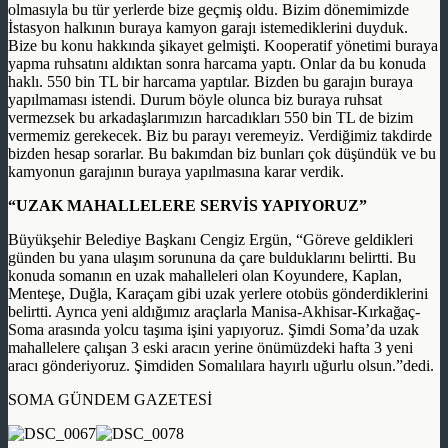
olmasıyla bu tür yerlerde bize geçmiş oldu. Bizim dönemimizde
İstasyon halkının buraya kamyon garajı istemediklerini duyduk.
Bize bu konu hakkında şikayet gelmişti. Kooperatif yönetimi buraya
yapma ruhsatını aldıktan sonra harcama yaptı. Onlar da bu konuda
haklı. 550 bin TL bir harcama yaptılar. Bizden bu garajın buraya
yapılmaması istendi. Durum böyle olunca biz buraya ruhsat
vermezsek bu arkadaşlarımızın harcadıkları 550 bin TL de bizim
vermemiz gerekecek. Biz bu parayı veremeyiz. Verdiğimiz takdirde
bizden hesap sorarlar. Bu bakımdan biz bunları çok düşündük ve bu
kamyonun garajının buraya yapılmasına karar verdik.
“UZAK MAHALLELERE SERVİS YAPIYORUZ”
Büyükşehir Belediye Başkanı Cengiz Ergün, “Göreve geldikleri
günden bu yana ulaşım sorununa da çare bulduklarını belirtti. Bu
konuda somanın en uzak mahalleleri olan Koyundere, Kaplan,
Menteşe, Duğla, Karaçam gibi uzak yerlere otobüs gönderdiklerini
belirtti. Ayrıca yeni aldığımız araçlarla Manisa-Akhisar-Kırkağaç-
Soma arasında yolcu taşıma işini yapıyoruz. Şimdi Soma’da uzak
mahallelere çalışan 3 eski aracın yerine önümüzdeki hafta 3 yeni
aracı gönderiyoruz. Şimdiden Somalılara hayırlı uğurlu olsun.”dedi.
SOMA GÜNDEM GAZETESİ