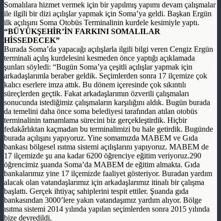
Somalılara hizmet vermek için bir yapılmış yapımı devam çalışmalar
ile ilgili bir dizi açılışlar yapmak için Soma’ya geldi. Başkan Ergün
ilk açılışını Soma Otobüs Terminalinin kurdele kesimiyle yaptı.
“BÜYÜKŞEHİR’İN FARKINI SOMALILAR
HİSSEDECEK”
Burada Soma’da yapacağı açılışlarla ilgili bilgi veren Cengiz Ergün
terminali açılış kurdelesini kesmeden önce yaptığı açıklamada
şunları söyledi: “Bugün Soma’ya çeşitli açılışlar yapmak için
arkadaşlarımla beraber geldik. Seçimlerden sonra 17 ilçemize çok
kalıcı eserlere imza attık. Bu dönem içeresinde çok sıkıntılı
süreçlerden geçtik. Fakat arkadaşlarımın özverili çalışmaları
sonucunda istediğimiz çalışmaların karşılığını aldık. Bugün burada
da temelini daha önce soma belediyesi tarafından atılan otobüs
terminalinin tamamlama sürecini biz gerçekleştirdik. Hiçbir
fedakârlıktan kaçmadan bu terminalimizi bu hale getirdik. Bugünde
burada açılışını yapıyoruz. Yine somamızda MABEM ve Gıda
bankası bölgesel ısıtma sistemi açılışlarını yapıyoruz. MABEM de
17 ilçemizde şu ana kadar 6200 öğrenciye eğitim veriyoruz.290
öğrencimiz şuanda Soma’da MABEM de eğitim almakta. Gıda
bankalarımız yine 17 ilçemizde faaliyet gösteriyor. Buradan yardım
alacak olan vatandaşlarımız için arkadaşlarımız itinalı bir çalışma
başlattı. Gerçek ihtiyaç sahiplerini tespit ettiler. Şuanda gıda
bankasından 3000’lere yakın vatandaşımız yardım alıyor. Bölge
ısıtma sistemi 2014 yılında yapılan seçimlerden sonra 2015 yılında
bize devredildi.