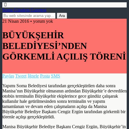
Soma Gündem Gazetesi
21 Nisan 2016 • yorum yok
BÜYÜKŞEHİR
BELEDİYESİ’NDEN
GÖRKEMLİ AÇILIŞ TÖRENİ
Paylaş
Tweet
İğnele
Posta
SMS
Yapımı Soma Belediyesi tarafından gerçekleştirilen daha sonra
Manisa’nın Büyükşehir olmasının ardından Büyükşehir’e devredilen
otobüs terminalin Büyükşehir ekiplerince gece gündüz çalışarak
kullanılır hale getirilmesinden sonra terminalin ve yapımı
tamamlanan ve devam eden çalışmaların açılışı da Manisa
Büyükşehir Belediye Başkanı Cengiz Ergün tarafından görkemli bir
törenle açılışı gerçekleştirildi.
Manisa Büyükşehir Belediye Başkanı Cengiz Ergün, Büyükşehir’in