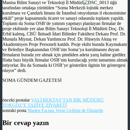
Manisa Bilim Sanayi ve Teknoloji İl Müdürl
üğü
tarafından ortalaşa yürütülen “Soma Merkezli lojistik merkez
kurulması ve Çandarlı limanı ile İstanbul otoyolunun il ekonomisine
etkili” proje kapsamında ticaret ve sanayi odasında toplantı yapıldı.
Toplantı da Soma OSB’de yatırım yapmayı planlayan firmalar ile
proje ekibinde yer alan Bilim Sanayi Teknoloji İl Müdürü Doç. Dr.
Erbil kalmış, CBÜ İktisadi İdari Bilimler Fakültesi Dekanı Prof. Dr.
Mustafa Miynat, Dekan Yardımcısı Prof. Dr. Hüseyin Aktaş ve
Akademisyen Proje Personeli katıldı. Proje ekibi burada Kaymakam
ve Belediye Başkanından OSB’nin Soma’ya kurulmasını duyan
firmaların burada yer almak için şimdiden adeta yarış haline girdiler.
Hatta bazı büyük firmalar OSB’nin kurulacağı yerin tamamını almak
istiyorlar. Bu da Somada ki OSB’ye gösterilen ilginin bir göstergesi
oluyor” dedi.
SOMA GÜNDEM GAZETESİ
önceki postalar
VALİ BEKTAŞ’TAN BİK MÜDÜRÜ
TOKGÖZ’E TAZİYE ZİYARETİ
sonraki posta
Bir cevap yazın