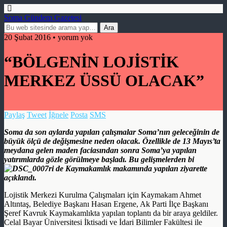
Soma Gündem Gazetesi
20 Şubat 2016 • yorum yok
“BÖLGENİN LOJİSTİK
MERKEZ ÜSSÜ OLACAK”
Paylaş
Tweet
İğnele
Posta
SMS
Soma da son aylarda yapılan çalışmalar Soma’nın geleceğinin de
büyük ölçü de değişmesine neden olacak. Özellikle de 13 Mayıs’ta
meydana gelen maden faciasından sonra Soma’ya yapılan
yatırımlarda gözle görülmeye başladı. Bu gelişmelerden bi
ri de Kaymakamlık makamında yapılan ziyarette
açıklandı.
Lojistik Merkezi Kurulma Çalışmaları için Kaymakam Ahmet
Altıntaş, Belediye Başkanı Hasan Ergene, Ak Parti İlçe Başkanı
Şeref Kavruk Kaymakamlıkta yapılan toplantı da bir araya geldiler.
Celal Bayar Üniversitesi İktisadi ve İdari Bilimler Fakültesi ile