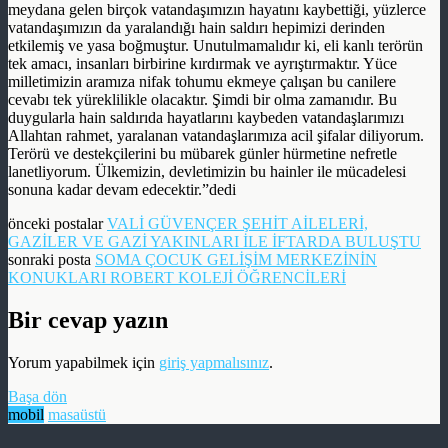
meydana gelen birçok vatandaşımızın hayatını kaybettiği, yüzlerce
vatandaşımızın da yaralandığı hain saldırı hepimizi derinden
etkilemiş ve yasa boğmuştur. Unutulmamalıdır ki, eli kanlı terörün
tek amacı, insanları birbirine kırdırmak ve ayrıştırmaktır. Yüce
milletimizin aramıza nifak tohumu ekmeye çalışan bu canilere
cevabı tek yüreklilikle olacaktır. Şimdi bir olma zamanıdır. Bu
duygularla hain saldırıda hayatlarını kaybeden vatandaşlarımızı
Allahtan rahmet, yaralanan vatandaşlarımıza acil şifalar diliyorum.
Terörü ve destekçilerini bu mübarek günler hürmetine nefretle
lanetliyorum. Ülkemizin, devletimizin bu hainler ile mücadelesi
sonuna kadar devam edecektir.”dedi
önceki postalar
VALİ GÜVENÇER ŞEHİT AİLELERİ,
sonraki posta
SOMA ÇOCUK GELİŞİM MERKEZİNİN
KONUKLARI ROBERT KOLEJİ ÖĞRENCİLERİ
Bir cevap yazın
Yorum yapabilmek için
giriş yapmalısınız
.
Başa dön
mobil
masaüstü