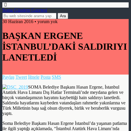
Soma Gündem Gazetesi
30 Haziran 2016 • yorum yok
BAŞKAN ERGENE
İSTANBUL’DAKİ SALDIRIYI
LANETLEDİ
Paylaş
Tweet
İğnele
Posta
SMS
SOMA Belediye Başkanı Hasan Ergene, İstanbul
Atatürk Hava Limanı Dış Hatlar Terminali’nde meydana gelen ve
birçok vatandaşımızın hayatını kaybettiği hain saldırıyı lanetledi.
Saldırıda hayatlarını kaybeden vatandaşları rahmetle yakınlarına ve
Türk Milletinin başı sağ olsun diyerek, birlik ve beraberlik vurgusu
yaptı.
Soma Belediye Başkanı Hasan Ergene İstanbul’da yaşanan patlama
ile ilgili yaptığı açıklamada, “İstanbul Atatürk Hava Limanı’nda